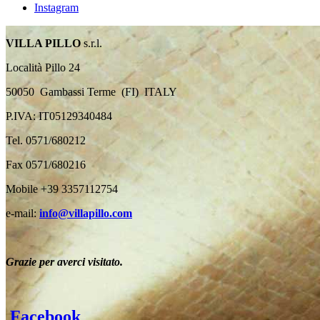
Instagram
VILLA PILLO
s.r.l.
Località Pillo 24
50050 Gambassi Terme (FI) ITALY
P.IVA: IT05129340484
Tel. 0571/680212
Fax 0571/680216
Mobile +39 3357112754
e-mail:
info@villapillo.com
Grazie per averci visitato.
Facebook