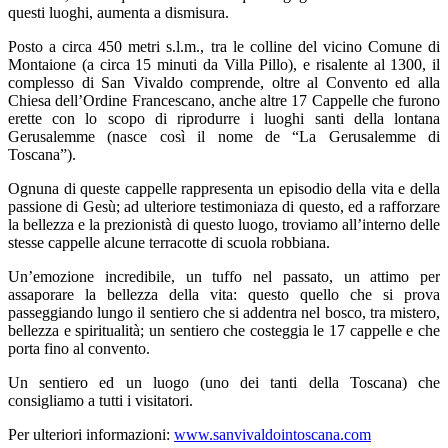
questi luoghi, aumenta a dismisura.
Posto a circa 450 metri s.l.m., tra le colline del vicino Comune di
Montaione (a circa 15 minuti da Villa Pillo), e risalente al 1300, il
complesso di San Vivaldo comprende, oltre al Convento ed alla
Chiesa dell’Ordine Francescano, anche altre 17 Cappelle che furono
erette con lo scopo di riprodurre i luoghi santi della lontana
Gerusalemme (nasce così il nome de “La Gerusalemme di
Toscana”).
Ognuna di queste cappelle rappresenta un episodio della vita e della
passione di Gesù; ad ulteriore testimoniaza di questo, ed a rafforzare
la bellezza e la prezionistà di questo luogo, troviamo all’interno delle
stesse cappelle alcune terracotte di scuola robbiana.
Un’emozione incredibile, un tuffo nel passato, un attimo per
assaporare la bellezza della vita: questo quello che si prova
passeggiando lungo il sentiero che si addentra nel bosco, tra mistero,
bellezza e spiritualità; un sentiero che costeggia le 17 cappelle e che
porta fino al convento.
Un sentiero ed un luogo (uno dei tanti della Toscana) che
consigliamo a tutti i visitatori.
Per ulteriori informazioni:
www.sanvivaldointoscana.com