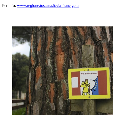
Per info:
www.regione.toscana.it/via-francigena