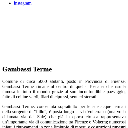
Instagram
Gambassi Terme
Comune di circa 5000 abitanti, posto in Provincia di Firenze,
Territorio
Gambassi Terme rimane al centro di quella Toscana che risulta
famosa in tutto il mondo grazie al suo inconfondibile paesaggio,
fatto di colline verdi, filari di cipressi, sentieri sterrati.
Villa Pillo
/
Territorio
Gambassi Terme, conosciuta soprattutto per le sue acque termali
della sorgente di “Pillo”, è posta lungo la via Volterrana (una volta
chiamata via del Sale) che già in epoca etrusca rappresentava
un’importante via di comunicazione tra Firenze e Volterra; numerosi
infatti i ritrovamenti in zone limitrofe di reperti e costruzioni rupestri