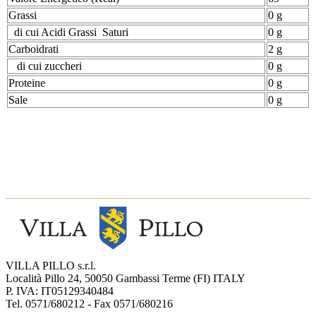
Grassi
0 g
di cui Acidi Grassi Saturi
0 g
Carboidrati
2 g
di cui zuccheri
0 g
Proteine
0 g
Sale
0 g
VILLA PILLO s.r.l.
Località Pillo 24, 50050 Gambassi Terme (FI) ITALY
P. IVA: IT05129340484
Tel. 0571/680212 - Fax 0571/680216