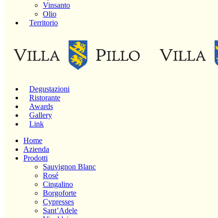
Vinsanto
Olio
Territorio
Degustazioni
Ristorante
Awards
Gallery
Link
Home
Azienda
Prodotti
Sauvignon Blanc
Rosé
Cingalino
Borgoforte
Cypresses
Sant’Adele