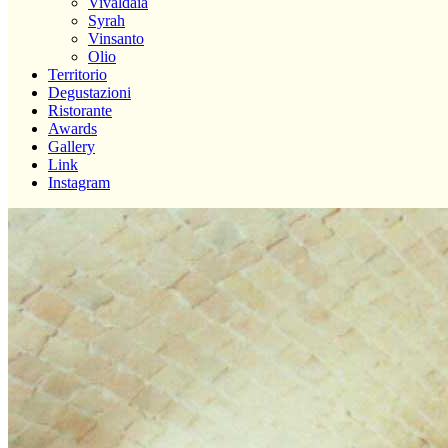
Vivaldaia
Syrah
Vinsanto
Olio
Territorio
Degustazioni
Ristorante
Awards
Gallery
Link
Instagram