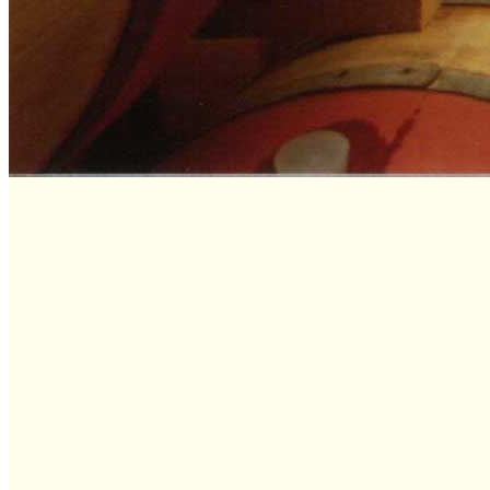
Borgoforte
Cypr