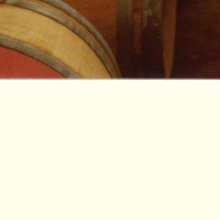
esses
Sant'Adele